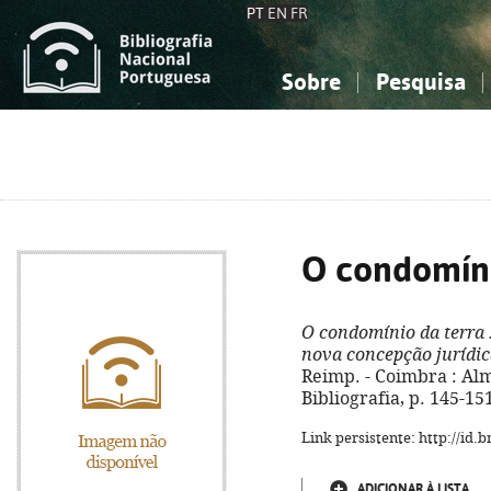
PT
EN
FR
Sobre
Pesquisa
Sobre a Bibliografia Nacional
Simples
Conhecimento, Informação...
Conhecimento, Informação...
Combinada
A
Ciências sociais...
Ciências sociais...
Arte, desporto...
Arte, desporto...
O condomíni
O condomínio da terra
nova concepção jurídic
Reimp. - Coimbra : Alme
Bibliografia, p. 145-15
Link persistente: http://id
ADICIONAR À LISTA