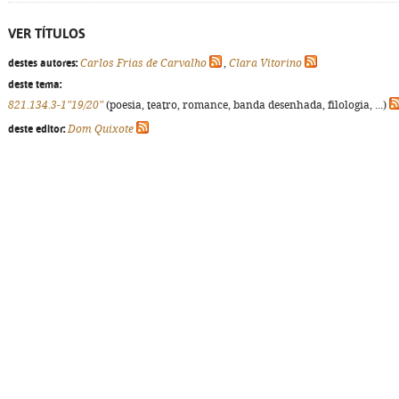
VER TÍTULOS
destes autores:
Carlos Frias de Carvalho
,
Clara Vitorino
deste tema:
821.134.3-1"19/20"
(poesia, teatro, romance, banda desenhada, filologia, ...)
deste editor:
Dom Quixote