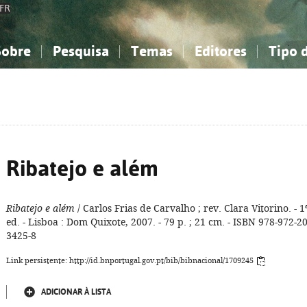
FR
Sobre
Pesquisa
Temas
Editores
Tipo 
obre a Bibliografia Nacional
imples
onhecimento, Informação...
onhecimento, Informação...
Combinada
A minha lista
Como utilizar
Filosofia, psicologia...
Filosofia, psicologia...
Perguntas frequente
iências sociais...
iências sociais...
Ciências exatas e naturais...
Ciências exatas e naturais...
rte, desporto...
rte, desporto...
Literatura, linguística...
Literatura, linguística...
Ribatejo e além
Ribatejo e além
/ Carlos Frias de Carvalho ; rev. Clara Vitorino. - 1
ed. - Lisboa : Dom Quixote, 2007. - 79 p. ; 21 cm. - ISBN 978-972-20
3425-8
Link persistente: http://id.bnportugal.gov.pt/bib/bibnacional/1709245
ADICIONAR À LISTA