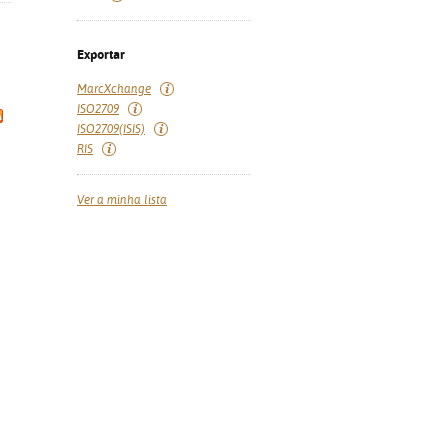
Exportar
MarcXchange
ISO2709
ISO2709(ISIS)
RIS
Ver a minha lista