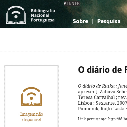
PT
EN
FR
Sobre
Pesquisa
Sobre a Bibliografia Nacional
Simples
Conhecimento, Informação...
Conhecimento, Informação...
Combinada
A
Ciências sociais...
Ciências sociais...
Arte, desporto...
Arte, desporto...
O diário de
O diário de Rutka
: Jane
apresent. Zahava Sche
Teresa Carvalhal ; rev.
Lisboa : Sextante, 2007. -
Pamienik, Rutki Laskie
Link persistente: http://id