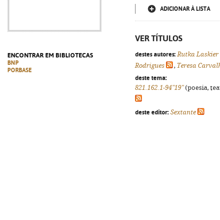
ADICIONAR À LISTA
VER TÍTULOS
destes autores:
Rutka Laskier
ENCONTRAR EM BIBLIOTECAS
BNP
Rodrigues
,
Teresa Carval
PORBASE
deste tema:
821.162.1-94"19"
(poesia, tea
deste editor:
Sextante