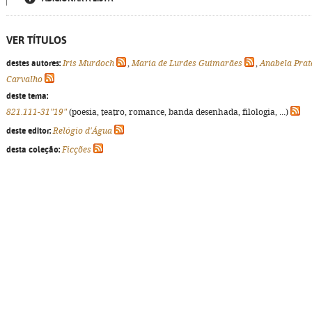
VER TÍTULOS
destes autores:
Iris Murdoch
,
Maria de Lurdes Guimarães
,
Anabela Prat
Carvalho
deste tema:
821.111-31"19"
(poesia, teatro, romance, banda desenhada, filologia, ...)
deste editor:
Relógio d'Água
desta coleção:
Ficções