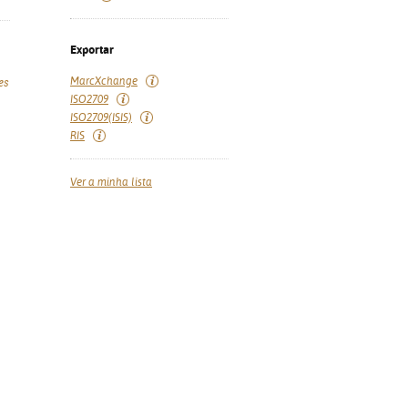
Exportar
MarcXchange
es
ISO2709
ISO2709(ISIS)
RIS
Ver a minha lista