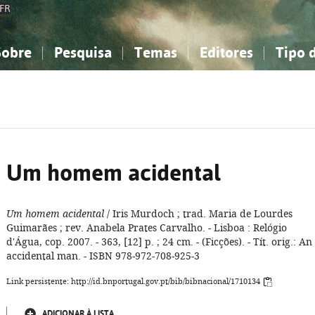
FR
Sobre
Pesquisa
Temas
Editores
Tipo 
obre a Bibliografia Nacional
imples
onhecimento, Informação...
onhecimento, Informação...
Combinada
A minha lista
Como utilizar
Filosofia, psicologia...
Filosofia, psicologia...
Perguntas frequente
iências sociais...
iências sociais...
Ciências exatas e naturais...
Ciências exatas e naturais...
rte, desporto...
rte, desporto...
Literatura, linguística...
Literatura, linguística...
Um homem acidental
Um homem acidental
/ Iris Murdoch ; trad. Maria de Lourdes
Guimarães ; rev. Anabela Prates Carvalho. - Lisboa : Relógio
d'Água, cop. 2007. - 363, [12] p. ; 24 cm. - (Ficções). - Tít. orig.: An
accidental man. - ISBN 978-972-708-925-3
Link persistente: http://id.bnportugal.gov.pt/bib/bibnacional/1710134
ADICIONAR À LISTA