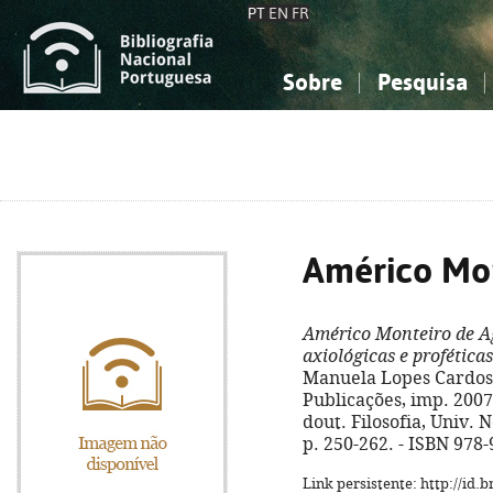
PT
EN
FR
Sobre
Pesquisa
Sobre a Bibliografia Nacional
Simples
Conhecimento, Informação...
Conhecimento, Informação...
Combinada
A
Ciências sociais...
Ciências sociais...
Arte, desporto...
Arte, desporto...
Américo Mon
Américo Monteiro de A
axiológicas e profética
Manuela Lopes Cardoso
Publicações, imp. 2007. 
dout. Filosofia, Univ. N
p. 250-262. - ISBN 978
Link persistente: http://id