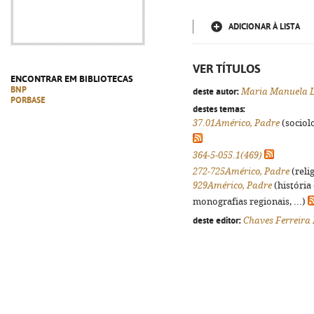
ADICIONAR À LISTA
VER TÍTULOS
ENCONTRAR EM BIBLIOTECAS
BNP
deste autor:
Maria Manuela L
PORBASE
destes temas:
37.01Américo, Padre
(sociolo
364-5-055.1(469)
272-725Américo, Padre
(reli
929Américo, Padre
(história
monografias regionais, ...)
deste editor:
Chaves Ferreira 