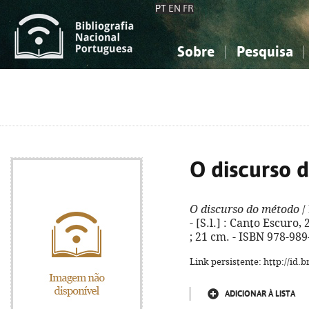
PT
EN
FR
Sobre
Pesquisa
Sobre a Bibliografia Nacional
Simples
Conhecimento, Informação...
Conhecimento, Informação...
Combinada
A
Ciências sociais...
Ciências sociais...
Arte, desporto...
Arte, desporto...
O discurso 
O discurso do método
/
- [S.l.] : Canto Escuro, 
; 21 cm. - ISBN 978-98
Link persistente: http://id
ADICIONAR À LISTA