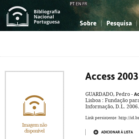
PT
EN
FR
Sobre
Pesquisa
Sobre a Bibliografia Nacional
Simples
Conhecimento, Informação...
Conhecimento, Informação...
Combinada
A
Ciências sociais...
Ciências sociais...
Arte, desporto...
Arte, desporto...
Access 2003 
Ac
GUARDADO, Pedro -
Lisboa : Fundação par
Informação, D.L. 2006. 
Link persistente: http://id
ADICIONAR À LISTA