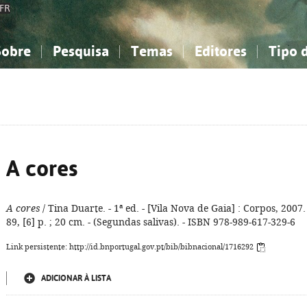
FR
Sobre
Pesquisa
Temas
Editores
Tipo 
obre a Bibliografia Nacional
imples
onhecimento, Informação...
onhecimento, Informação...
Combinada
A minha lista
Como utilizar
Filosofia, psicologia...
Filosofia, psicologia...
Perguntas frequente
iências sociais...
iências sociais...
Ciências exatas e naturais...
Ciências exatas e naturais...
rte, desporto...
rte, desporto...
Literatura, linguística...
Literatura, linguística...
A cores
A cores
/ Tina Duarte. - 1ª ed. - [Vila Nova de Gaia] : Corpos, 2007. 
89, [6] p. ; 20 cm. - (Segundas salivas). - ISBN 978-989-617-329-6
Link persistente: http://id.bnportugal.gov.pt/bib/bibnacional/1716292
ADICIONAR À LISTA