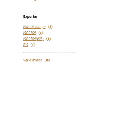
Exportar
MarcXchange
ISO2709
ISO2709(ISIS)
RIS
Ver a minha lista