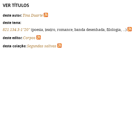
VER TÍTULOS
deste autor:
Tina Duarte
deste tema:
821.134.3-1"20"
(poesia, teatro, romance, banda desenhada, filologia, ...)
deste editor:
Corpos
desta coleção:
Segundas salivas