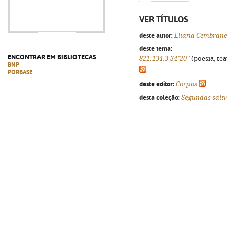
VER TÍTULOS
deste autor:
Eliana Cembranel
deste tema:
ENCONTRAR EM BIBLIOTECAS
821.134.3-34"20"
(poesia, tea
BNP
PORBASE
deste editor:
Corpos
desta coleção:
Segundas sali