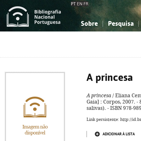
PT
EN
FR
Sobre
Pesquisa
Sobre a Bibliografia Nacional
Simples
Conhecimento, Informação...
Conhecimento, Informação...
Combinada
A
Ciências sociais...
Ciências sociais...
Arte, desporto...
Arte, desporto...
A princesa
A princesa
/ Eliana Cemb
Gaia] : Corpos, 2007. - 
salivas). - ISBN 978-98
Link persistente: http://id
ADICIONAR À LISTA