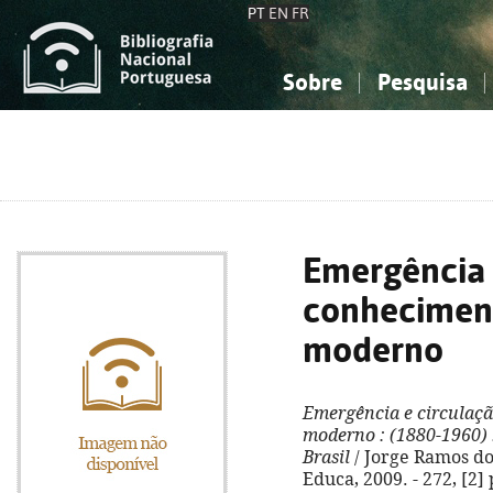
PT
EN
FR
Sobre
Pesquisa
Sobre a Bibliografia Nacional
Simples
Conhecimento, Informação...
Conhecimento, Informação...
Combinada
A
Ciências sociais...
Ciências sociais...
Arte, desporto...
Arte, desporto...
Emergência 
conhecimen
moderno
Emergência e circulaç
moderno
: (1880-1960)
Brasil
/ Jorge Ramos do 
Educa, 2009. - 272, [2] 