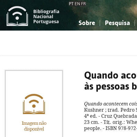
PT
EN
FR
Sobre
Pesquisa
Sobre a Bibliografia Nacional
Simples
Conhecimento, Informação...
Conhecimento, Informação...
Combinada
A
Ciências sociais...
Ciências sociais...
Arte, desporto...
Arte, desporto...
Quando aco
às pessoas 
Quando acontecem cois
Kushner ; trad. Pedro S
4ª ed. - Cruz Quebrada :
23 cm. - Tít. orig.: W
people. - ISBN 978-972