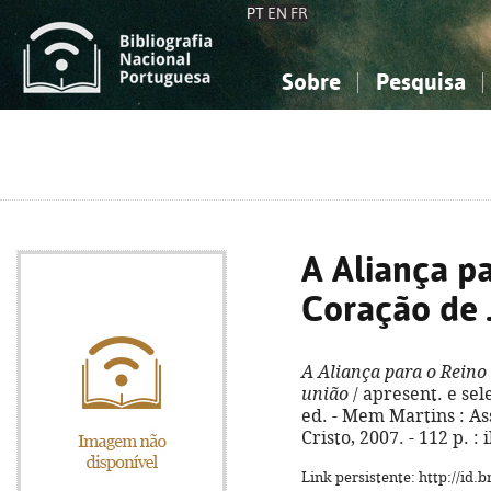
PT
EN
FR
Sobre
Pesquisa
Sobre a Bibliografia Nacional
Simples
Conhecimento, Informação...
Conhecimento, Informação...
Combinada
A
Ciências sociais...
Ciências sociais...
Arte, desporto...
Arte, desporto...
A Aliança p
Coração de 
A Aliança para o Reino
união
/ apresent. e sel
ed. - Mem Martins : As
Cristo, 2007. - 112 p. : i
Link persistente: http://id