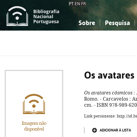
PT
EN
FR
Sobre
Pesquisa
Sobre a Bibliografia Nacional
Simples
Conhecimento, Informação...
Conhecimento, Informação...
Combinada
A
Ciências sociais...
Ciências sociais...
Arte, desporto...
Arte, desporto...
Os avatares
Os avatares cósmicos
:
Romo. - Carcavelos : Anj
cm. - ISBN 978-989-620
Link persistente: http://id
ADICIONAR À LISTA