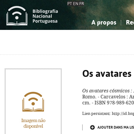
PT
EN
FR
A propos
Re
La Bibliographie Nationale
Simple
Connaissance, Information...
Connaissance, Information...
Avancée
Mes 
Sciences sociales...
Sciences sociales...
Arts, sport...
Arts, sport...
Os avatares
Os avatares cósmicos
:
Romo. - Carcavelos : Anj
cm. - ISBN 978-989-620
Lien persistant: http://id.
AJOUTER DANS MA LIS