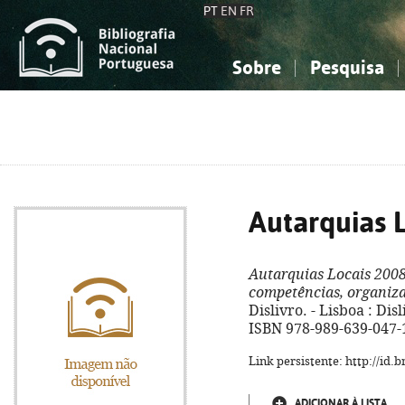
PT
EN
FR
Sobre
Pesquisa
Sobre a Bibliografia Nacional
Simples
Conhecimento, Informação...
Conhecimento, Informação...
Combinada
A
Ciências sociais...
Ciências sociais...
Arte, desporto...
Arte, desporto...
Autarquias 
Autarquias Locais 200
competências, organiz
Dislivro. - Lisboa : Disl
ISBN 978-989-639-047-
Link persistente: http://id
ADICIONAR À LISTA