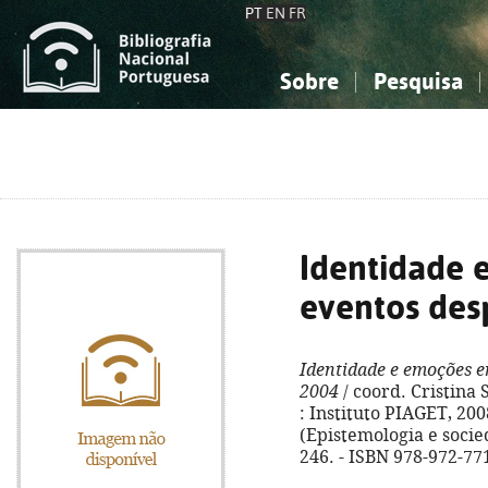
PT
EN
FR
Sobre
Pesquisa
Sobre a Bibliografia Nacional
Simples
Conhecimento, Informação...
Conhecimento, Informação...
Combinada
A
Ciências sociais...
Ciências sociais...
Arte, desporto...
Arte, desporto...
Identidade
eventos des
Identidade e emoções e
2004
/ coord. Cristina 
: Instituto PIAGET, 2008.
(Epistemologia e socied
246. - ISBN 978-972-77