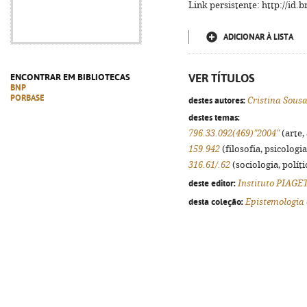
Link persistente: http://id
ADICIONAR À LISTA
VER TÍTULOS
ENCONTRAR EM BIBLIOTECAS
BNP
PORBASE
destes autores:
Cristina Sous
destes temas:
796.33.092(469)"2004"
(arte,
159.942
(filosofia, psicologia,
316.61/.62
(sociologia, políti
deste editor:
Instituto PIAGE
desta coleção:
Epistemologia 