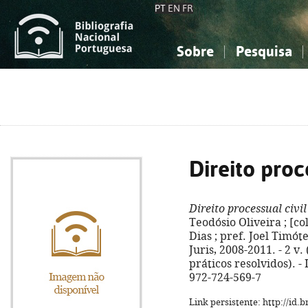
PT
EN
FR
Sobre
Pesquisa
Sobre a Bibliografia Nacional
Simples
Conhecimento, Informação...
Conhecimento, Informação...
Combinada
A
Ciências sociais...
Ciências sociais...
Arte, desporto...
Arte, desporto...
Direito proc
Direito processual civil
Teodósio Oliveira ; [c
Dias ; pref. Joel Timót
Juris, 2008-2011. - 2 v. 
práticos resolvidos). -
972-724-569-7
Link persistente: http://id