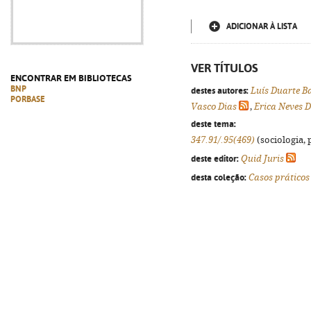
ADICIONAR À LISTA
VER TÍTULOS
ENCONTRAR EM BIBLIOTECAS
BNP
destes autores:
Luís Duarte B
PORBASE
Vasco Dias
,
Erica Neves D
deste tema:
347.91/.95(469)
(sociologia, p
deste editor:
Quid Juris
desta coleção:
Casos práticos