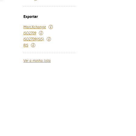
Exportar
MarcXchange
ISO2709
ISO2709(ISIS)
RIS
Ver a minha lista