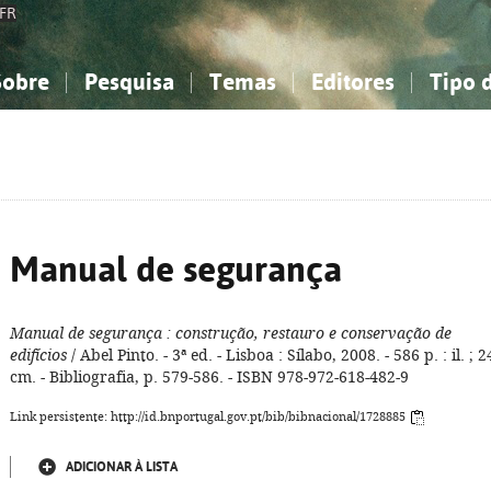
FR
Sobre
Pesquisa
Temas
Editores
Tipo 
obre a Bibliografia Nacional
imples
onhecimento, Informação...
onhecimento, Informação...
Combinada
A minha lista
Como utilizar
Filosofia, psicologia...
Filosofia, psicologia...
Perguntas frequente
iências sociais...
iências sociais...
Ciências exatas e naturais...
Ciências exatas e naturais...
rte, desporto...
rte, desporto...
Literatura, linguística...
Literatura, linguística...
Manual de segurança
Manual de segurança
: construção, restauro e conservação de
edifícios
/ Abel Pinto. - 3ª ed. - Lisboa : Sílabo, 2008. - 586 p. : il. ; 2
cm. - Bibliografia, p. 579-586. - ISBN 978-972-618-482-9
Link persistente: http://id.bnportugal.gov.pt/bib/bibnacional/1728885
ADICIONAR À LISTA