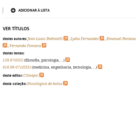
ADICIONAR À LISTA
VER TÍTULOS
destes autores:
Jean-Louis Pedinielli
,
Lydia Fernandez
,
Emanuel Pestana
,
Fernanda Fonseca
destes temas:
159.97(035)
(filosofia, psicologia, ...)
616.89-071(035)
(medicina, engenharia, tecnologia, ...)
deste editor:
Climepsi
desta coleção:
Psicológica de bolso