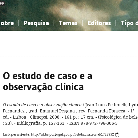
FR
Sobre
Pesquisa
Temas
Editores
Tipo 
obre a Bibliografia Nacional
imples
onhecimento, Informação...
onhecimento, Informação...
Combinada
A minha lista
Como utilizar
Filosofia, psicologia...
Filosofia, psicologia...
Perguntas frequente
iências sociais...
iências sociais...
Ciências exatas e naturais...
Ciências exatas e naturais...
rte, desporto...
rte, desporto...
Literatura, linguística...
Literatura, linguística...
O estudo de caso e a
observação clínica
O estudo de caso e a observação clínica
/ Jean-Louis Pedinielli, Lyd
Fernandez ; trad. Emanuel Pestana ; rev. Fernanda Fonseca. - 1ª
ed. - Lisboa : Climepsi, 2008. - 161 p. ; 17 cm. - (Psicológica de bols
; 23). - Bibliografia, p. 157-161. - ISBN 978-972-796-306-5
Link persistente: http://id.bnportugal.gov.pt/bib/bibnacional/1728952