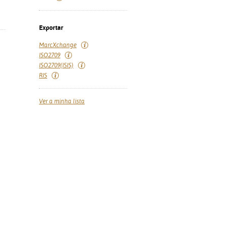
Exportar
MarcXchange
ISO2709
ISO2709(ISIS)
RIS
Ver a minha lista