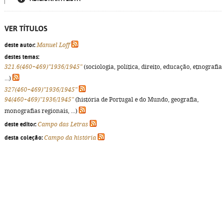
VER TÍTULOS
deste autor:
Manuel Loff
destes temas:
321.6(460+469)"1936/1945"
(sociologia, política, direito, educação, etnografia
...)
327(460+469)"1936/1945"
94(460+469)"1936/1945"
(história de Portugal e do Mundo, geografia,
monografias regionais, ...)
deste editor:
Campo das Letras
desta coleção:
Campo da história