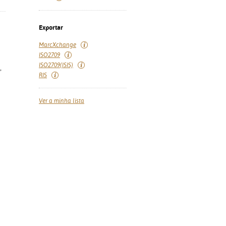
Exportar
MarcXchange
ISO2709
ISO2709(ISIS)
,
RIS
Ver a minha lista