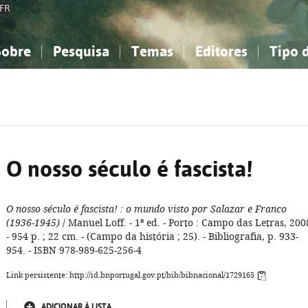
FR
Sobre
Pesquisa
Temas
Editores
Tipo 
obre a Bibliografia Nacional
imples
onhecimento, Informação...
onhecimento, Informação...
Combinada
A minha lista
Como utilizar
Filosofia, psicologia...
Filosofia, psicologia...
Perguntas frequente
iências sociais...
iências sociais...
Ciências exatas e naturais...
Ciências exatas e naturais...
rte, desporto...
rte, desporto...
Literatura, linguística...
Literatura, linguística...
O nosso século é fascista!
O nosso século é fascista!
: o mundo visto por Salazar e Franco
(1936-1945)
/ Manuel Loff. - 1ª ed. - Porto : Campo das Letras, 200
- 954 p. ; 22 cm. - (Campo da história ; 25). - Bibliografia, p. 933-
954. - ISBN 978-989-625-256-4
Link persistente: http://id.bnportugal.gov.pt/bib/bibnacional/1729165
ADICIONAR À LISTA