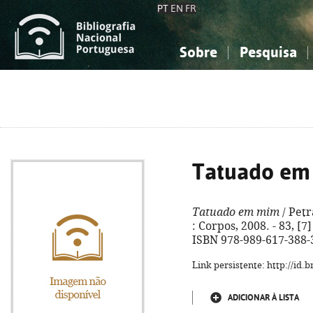
PT
EN
FR
Sobre
Pesquisa
Sobre a Bibliografia Nacional
Simples
Conhecimento, Informação...
Conhecimento, Informação...
Combinada
A
Ciências sociais...
Ciências sociais...
Arte, desporto...
Arte, desporto...
Tatuado em
Tatuado em mim
/ Petr
: Corpos, 2008. - 83, [7]
ISBN 978-989-617-388-
Link persistente: http://id
ADICIONAR À LISTA