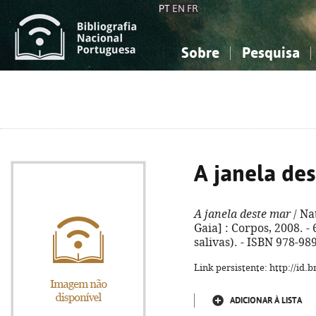
PT
EN
FR
Sobre
Pesquisa
Sobre a Bibliografia Nacional
Simples
Conhecimento, Informação...
Conhecimento, Informação...
Combinada
A
Ciências sociais...
Ciências sociais...
Arte, desporto...
Arte, desporto...
A janela de
A janela deste mar
/ Nat
Gaia] : Corpos, 2008. - 
salivas). - ISBN 978-98
Link persistente: http://id
ADICIONAR À LISTA