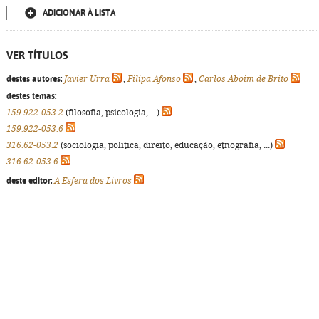
ADICIONAR À LISTA
VER TÍTULOS
destes autores:
Javier Urra
,
Filipa Afonso
,
Carlos Aboim de Brito
destes temas:
159.922-053.2
(filosofia, psicologia, ...)
159.922-053.6
316.62-053.2
(sociologia, política, direito, educação, etnografia, ...)
316.62-053.6
deste editor:
A Esfera dos Livros