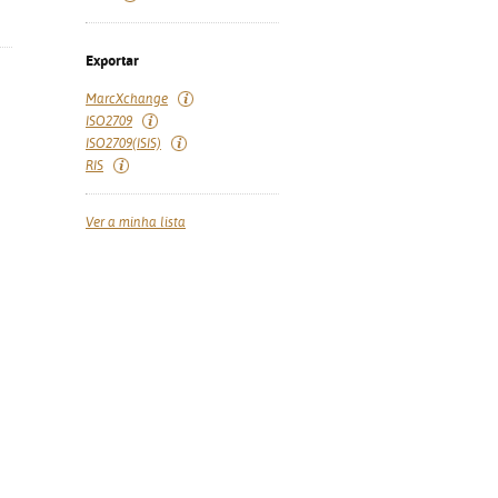
Exportar
MarcXchange
ISO2709
ISO2709(ISIS)
RIS
Ver a minha lista