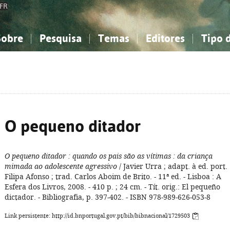
FR
Sobre
Pesquisa
Temas
Editores
Tipo 
obre a Bibliografia Nacional
imples
onhecimento, Informação...
onhecimento, Informação...
Combinada
A minha lista
Como utilizar
Filosofia, psicologia...
Filosofia, psicologia...
Perguntas frequente
iências sociais...
iências sociais...
Ciências exatas e naturais...
Ciências exatas e naturais...
rte, desporto...
rte, desporto...
Literatura, linguística...
Literatura, linguística...
O pequeno ditador
O pequeno ditador
: quando os pais são as vítimas
: da criança
mimada ao adolescente agressivo
/ Javier Urra ; adapt. à ed. port.
Filipa Afonso ; trad. Carlos Aboim de Brito. - 11ª ed. - Lisboa : A
Esfera dos Livros, 2008. - 410 p. ; 24 cm. - Tít. orig.: El pequeño
dictador. - Bibliografia, p. 397-402. - ISBN 978-989-626-053-8
Link persistente: http://id.bnportugal.gov.pt/bib/bibnacional/1729503