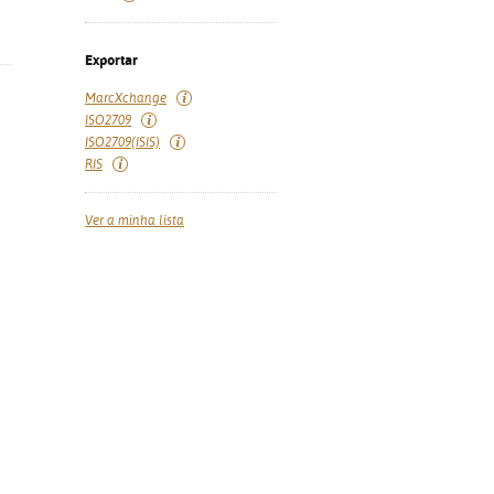
Exportar
MarcXchange
ISO2709
ISO2709(ISIS)
RIS
Ver a minha lista