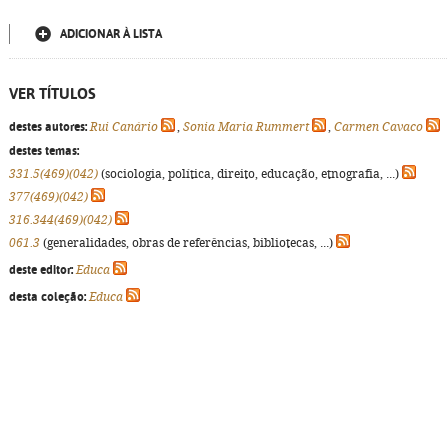
ADICIONAR À LISTA
VER TÍTULOS
destes autores:
Rui Canário
,
Sonia Maria Rummert
,
Carmen Cavaco
destes temas:
331.5(469)(042)
(sociologia, política, direito, educação, etnografia, ...)
377(469)(042)
316.344(469)(042)
061.3
(generalidades, obras de referências, bibliotecas, ...)
deste editor:
Educa
desta coleção:
Educa