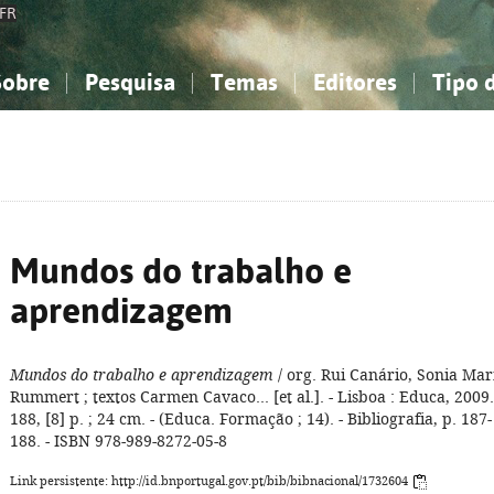
FR
Sobre
Pesquisa
Temas
Editores
Tipo 
obre a Bibliografia Nacional
imples
onhecimento, Informação...
onhecimento, Informação...
Combinada
A minha lista
Como utilizar
Filosofia, psicologia...
Filosofia, psicologia...
Perguntas frequente
iências sociais...
iências sociais...
Ciências exatas e naturais...
Ciências exatas e naturais...
rte, desporto...
rte, desporto...
Literatura, linguística...
Literatura, linguística...
Mundos do trabalho e
aprendizagem
Mundos do trabalho e aprendizagem
/ org. Rui Canário, Sonia Mar
Rummert ; textos Carmen Cavaco... [et al.]. - Lisboa : Educa, 2009.
188, [8] p. ; 24 cm. - (Educa. Formação ; 14). - Bibliografia, p. 187-
188. - ISBN 978-989-8272-05-8
Link persistente: http://id.bnportugal.gov.pt/bib/bibnacional/1732604