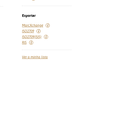
Exportar
MarcXchange
ISO2709
ISO2709(ISIS)
RIS
Ver a minha lista