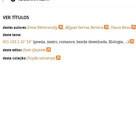
VER TÍTULOS
destes autores:
Irène Némirovsky
,
Miguel Serras Pereira
,
Vasco Rosa
deste tema:
821.133.1-31"19"
(poesia, teatro, romance, banda desenhada, filologia, ...)
deste editor:
Dom Quixote
desta coleção:
Ficção universal