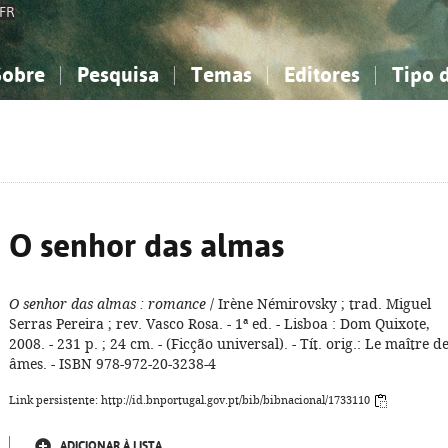
FR
Sobre
Pesquisa
Temas
Editores
Tipo 
obre a Bibliografia Nacional
imples
onhecimento, Informação...
onhecimento, Informação...
Combinada
A minha lista
Como utilizar
Filosofia, psicologia...
Filosofia, psicologia...
Perguntas frequente
iências sociais...
iências sociais...
Ciências exatas e naturais...
Ciências exatas e naturais...
rte, desporto...
rte, desporto...
Literatura, linguística...
Literatura, linguística...
O senhor das almas
O senhor das almas
: romance
/ Irène Némirovsky ; trad. Miguel
Serras Pereira ; rev. Vasco Rosa. - 1ª ed. - Lisboa : Dom Quixote,
2008. - 231 p. ; 24 cm. - (Ficção universal). - Tít. orig.: Le maître d
âmes. - ISBN 978-972-20-3238-4
Link persistente: http://id.bnportugal.gov.pt/bib/bibnacional/1733110
ADICIONAR À LISTA