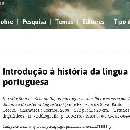
FR
Sobre
Pesquisa
Temas
Editores
Tipo 
obre a Bibliografia Nacional
imples
onhecimento, Informação...
onhecimento, Informação...
Combinada
A minha lista
Como utilizar
Filosofia, psicologia...
Filosofia, psicologia...
Perguntas frequente
iências sociais...
iências sociais...
Ciências exatas e naturais...
Ciências exatas e naturais...
rte, desporto...
rte, desporto...
Literatura, linguística...
Literatura, linguística...
Introdução à história da língua
portuguesa
Introdução à história da língua portuguesa
: dos factores externos 
dinâmica do sistema linguístico
/ Jaime Ferreira da Silva, Paulo
Osório. - Chamusca : Cosmos, 2008. - 152 p. : il. ; 23 cm. - (Estudos
linguísticos ; 1). - Bibliografia, p. 189-218. - ISBN 978-972-762-304-
Link persistente: http://id.bnportugal.gov.pt/bib/bibnacional/1733833