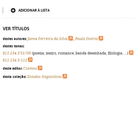
ADICIONAR À LISTA
VER TÍTULOS
destes autores:
Jaime Ferreira da Silva
,
Paulo Osório
destes temas:
811.134.3'01/'06
(poesia, teatro, romance, banda desenhada, filologia, ...)
811.134.3-112
deste editor:
Cosmos
desta coleção:
Estudos linguísticos