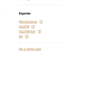
Exportar
MarcXchange
ISO2709
ISO2709(ISIS)
RIS
Ver a minha lista