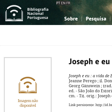
PT
EN
FR
Sobre
Pesquisa
Sobre a Bibliografia Nacional
Simples
Conhecimento, Informação...
Conhecimento, Informação...
Combinada
A
Ciências sociais...
Ciências sociais...
Arte, desporto...
Arte, desporto...
Joseph e eu
Joseph e eu
: a vida de
Jeanne Perego ; il. Do
Georg Gänswein ; trad
ed. - São João do Estoril
cm. - Tit. orig.: Josep
Link persistente: http://id