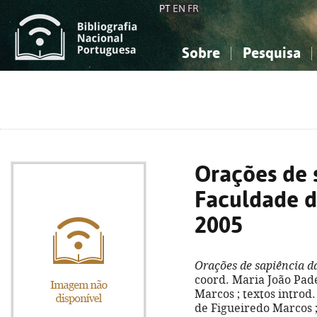
PT
EN
FR
Sobre
Pesquisa
Sobre a Bibliografia Nacional
Simples
Conhecimento, Informação...
Conhecimento, Informação...
Combinada
A
Ciências sociais...
Ciências sociais...
Arte, desporto...
Arte, desporto...
Orações de 
Faculdade de
2005
Orações de sapiência d
coord. Maria João Pade
Marcos ; textos introd.
de Figueiredo Marcos ;