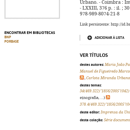
Urbano. - Coimbra : I
- LXXIII, 376 p. : il. ;
978-989-8074-21-8
Link persistente: http://id
ENCONTRAR EM BIBLIOTECAS
BNP
ADICIONAR À LISTA
PORBASE
VER TÍTULOS
destes autores:
Maria João Pa
Manuel de Figueiredo Marco
,
Carlota Miranda Urbano
destes temas:
34(469.322)"1856/2005"(042)
etnografia, ...)
378.4(469.322)"1856/2005"(0
deste editor:
Imprensa da Uni
desta coleção:
Série documen