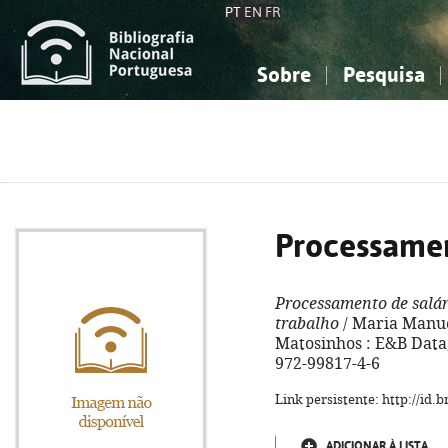
PT
EN
FR
Sobre
Pesquisa
Sobre a Bibliografia Nacional
Simples
Conhecimento, Informação...
Conhecimento, Informação...
Combinada
A
Ciências sociais...
Ciências sociais...
Arte, desporto...
Arte, desporto...
Processamen
Processamento de salár
trabalho
/ Maria Manuel 
Matosinhos : E&B Data, 
972-99817-4-6
Link persistente: http://id
ADICIONAR À LISTA