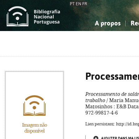
PT
EN
FR
A propos
Re
La Bibliographie Nationale
Simple
Connaissance, Information...
Connaissance, Information...
Avancée
Mes 
Sciences sociales...
Sciences sociales...
Arts, sport...
Arts, sport...
Processamen
Processamento de salár
trabalho
/ Maria Manuel 
Matosinhos : E&B Data, 
972-99817-4-6
Lien persistant: http://id.
AJOUTER DANS MA LIS