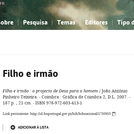
FR
Sobre
Pesquisa
Temas
Editores
Tipo 
obre a Bibliografia Nacional
imples
onhecimento, Informação...
onhecimento, Informação...
Combinada
A minha lista
Como utilizar
Filosofia, psicologia...
Filosofia, psicologia...
Perguntas frequente
iências sociais...
iências sociais...
Ciências exatas e naturais...
Ciências exatas e naturais...
rte, desporto...
rte, desporto...
Literatura, linguística...
Literatura, linguística...
Filho e irmão
Filho e irmão
: o projecto de Deus para o homem
/ João António
Pinheiro Teixeira. - Coimbra : Gráfica de Coimbra 2, D.L. 2007. -
187 p. ; 21 cm. - ISBN 978-972-603-413-1
Link persistente: http://id.bnportugal.gov.pt/bib/bibnacional/1735953
ADICIONAR À LISTA