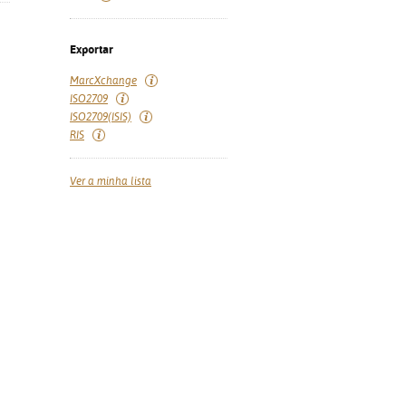
Exportar
MarcXchange
ISO2709
ISO2709(ISIS)
RIS
Ver a minha lista