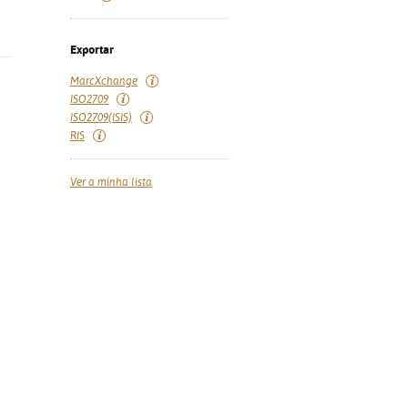
Exportar
MarcXchange
ISO2709
ISO2709(ISIS)
RIS
Ver a minha lista