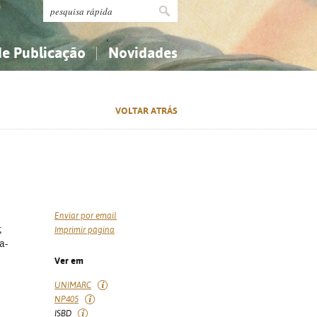
de Publicação
Novidades
s
Religião...
Religião...
VOLTAR ATRÁS
Ciências aplicadas...
Ciências aplicadas...
História, geografia, biografias...
História, geografia, biografias...
Enviar por email
;
Imprimir página
a-
Ver em
UNIMARC
NP405
ISBD