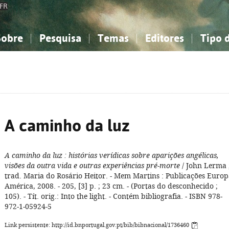
FR
Sobre
Pesquisa
Temas
Editores
Tipo 
obre a Bibliografia Nacional
imples
onhecimento, Informação...
onhecimento, Informação...
Combinada
A minha lista
Como utilizar
Filosofia, psicologia...
Filosofia, psicologia...
Perguntas frequente
iências sociais...
iências sociais...
Ciências exatas e naturais...
Ciências exatas e naturais...
rte, desporto...
rte, desporto...
Literatura, linguística...
Literatura, linguística...
A caminho da luz
A caminho da luz
: histórias verídicas sobre aparições angélicas,
visões da outra vida e outras experiências pré-morte
/ John Lerma 
trad. Maria do Rosário Heitor. - Mem Martins : Publicações Europ
América, 2008. - 205, [3] p. ; 23 cm. - (Portas do desconhecido ;
105). - Tít. orig.: Into the light. - Contém bibliografia. - ISBN 978-
972-1-05924-5
Link persistente: http://id.bnportugal.gov.pt/bib/bibnacional/1736460