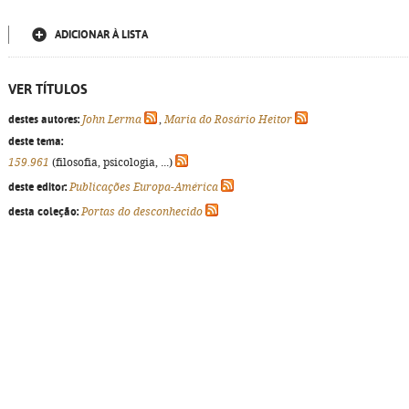
ADICIONAR À LISTA
VER TÍTULOS
destes autores:
John Lerma
,
Maria do Rosário Heitor
deste tema:
159.961
(filosofia, psicologia, ...)
deste editor:
Publicações Europa-América
desta coleção:
Portas do desconhecido