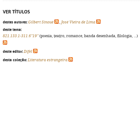
VER TÍTULOS
destes autores:
Gilbert Sinoué
,
José Vieira de Lima
deste tema:
821.133.1-311.6"19"
(poesia, teatro, romance, banda desenhada, filologia, ...)
deste editor:
Difel
desta coleção:
Literatura estrangeira