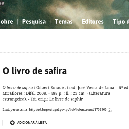
FR
Sobre
Pesquisa
Temas
Editores
Tipo 
obre a Bibliografia Nacional
imples
onhecimento, Informação...
onhecimento, Informação...
Combinada
A minha lista
Como utilizar
Filosofia, psicologia...
Filosofia, psicologia...
Perguntas frequente
iências sociais...
iências sociais...
Ciências exatas e naturais...
Ciências exatas e naturais...
rte, desporto...
rte, desporto...
Literatura, linguística...
Literatura, linguística...
O livro de safira
O livro de safira
/ Gilbert Sinoué ; trad. José Vieira de Lima. - 5ª ed.
Miraflores : Difel, 2008. - 488 p. : il. ; 23 cm. - (Literatura
estrangeira). - Tít. orig.: Le livre de saphir
Link persistente: http://id.bnportugal.gov.pt/bib/bibnacional/1738365
ADICIONAR À LISTA