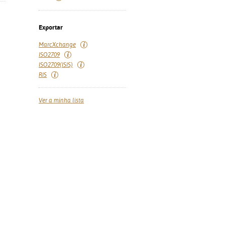
Exportar
MarcXchange
ISO2709
ISO2709(ISIS)
RIS
Ver a minha lista