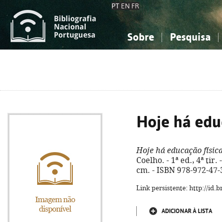
PT
EN
FR
Sobre
Pesquisa
Sobre a Bibliografia Nacional
Simples
Conhecimento, Informação...
Conhecimento, Informação...
Combinada
A
Ciências sociais...
Ciências sociais...
Arte, desporto...
Arte, desporto...
Hoje há edu
Hoje há educação físic
Coelho. - 1ª ed., 4ª tir. 
cm. - ISBN 978-972-47-
Link persistente: http://id
ADICIONAR À LISTA