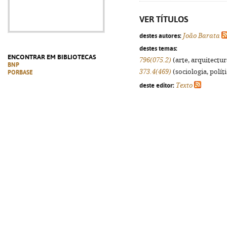
VER TÍTULOS
destes autores:
João Barata
destes temas:
ENCONTRAR EM BIBLIOTECAS
796(075.2)
(arte, arquitectura
BNP
373.4(469)
(sociologia, políti
PORBASE
deste editor:
Texto