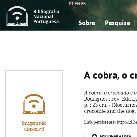
PT
EN
FR
Sobre
Pesquisa
Sobre a Bibliografia Nacional
Simples
Conhecimento, Informação...
Conhecimento, Informação...
Combinada
A
Ciências sociais...
Ciências sociais...
Arte, desporto...
Arte, desporto...
A cobra, o c
A cobra, o crocodilo e 
Rodrigues ; rev. Eda Ly
p. ; 23 cm. - (Nocturnos
crocodile and the dog.
Link persistente: http://id
ADICIONAR À LISTA