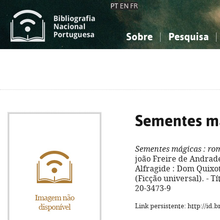
PT
EN
FR
Sobre
Pesquisa
Sobre a Bibliografia Nacional
Simples
Conhecimento, Informação...
Conhecimento, Informação...
Combinada
A
Ciências sociais...
Ciências sociais...
Arte, desporto...
Arte, desporto...
Sementes m
Sementes mágicas
: ro
joão Freire de Andrade ;
Alfragide : Dom Quixote,
(Ficção universal). - Tí
20-3473-9
Link persistente: http://id