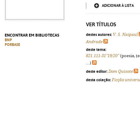
ADICIONAR À LISTA
VER TÍTULOS
destes autores:
V. S. Naipaul
ENCONTRAR EM BIBLIOTECAS
BNP
Andrade
PORBASE
deste tema:
821.111-31"19/20"
(poesia, t
...)
deste editor:
Dom Quixote
desta coleção:
Ficção univers