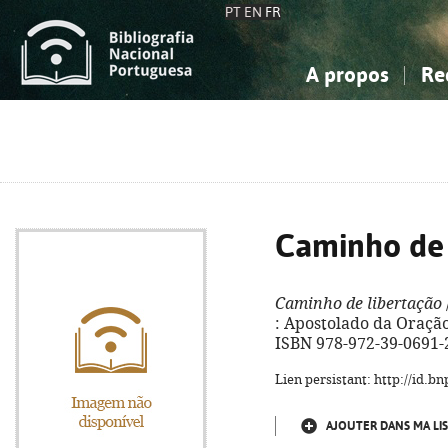
PT
EN
FR
A propos
Re
La Bibliographie Nationale
Simple
Connaissance, Information...
Connaissance, Information...
Avancée
Mes 
Sciences sociales...
Sciences sociales...
Arts, sport...
Arts, sport...
Caminho de 
Caminho de libertação
: Apostolado da Oração, 
ISBN 978-972-39-0691-
Lien persistant: http://id.
AJOUTER DANS MA LIS