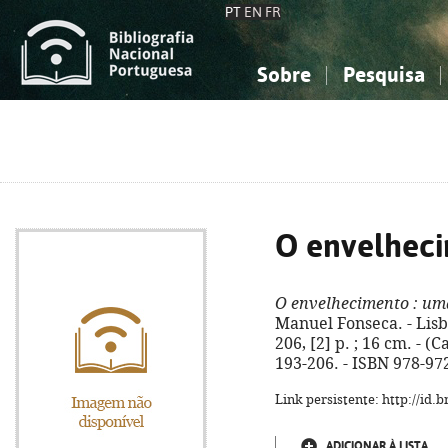
PT
EN
FR
Sobre
Pesquisa
Sobre a Bibliografia Nacional
Simples
Conhecimento, Informação...
Conhecimento, Informação...
Combinada
A
Ciências sociais...
Ciências sociais...
Arte, desporto...
Arte, desporto...
O envelhec
O envelhecimento
: um
Manuel Fonseca. - Lisb
206, [2] p. ; 16 cm. - (
193-206. - ISBN 978-97
Link persistente: http://id
ADICIONAR À LISTA