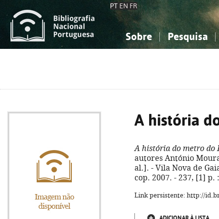
PT
EN
FR
Sobre
Pesquisa
Sobre a Bibliografia Nacional
Simples
Conhecimento, Informação...
Conhecimento, Informação...
Combinada
A
Ciências sociais...
Ciências sociais...
Arte, desporto...
Arte, desporto...
A história d
A história do metro do 
autores António Moura...
al.]. - Vila Nova de Gai
cop. 2007. - 237, [1] p.
Link persistente: http://id
ADICIONAR À LISTA