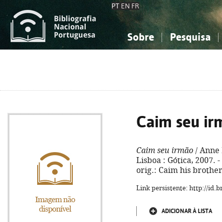
PT
EN
FR
Sobre
Pesquisa
Sobre a Bibliografia Nacional
Simples
Conhecimento, Informação...
Conhecimento, Informação...
Combinada
A
Ciências sociais...
Ciências sociais...
Arte, desporto...
Arte, desporto...
Caim seu ir
Caim seu irmão
/ Anne 
Lisboa : Gótica, 2007. - 
orig.: Caim his brothe
Link persistente: http://id
ADICIONAR À LISTA