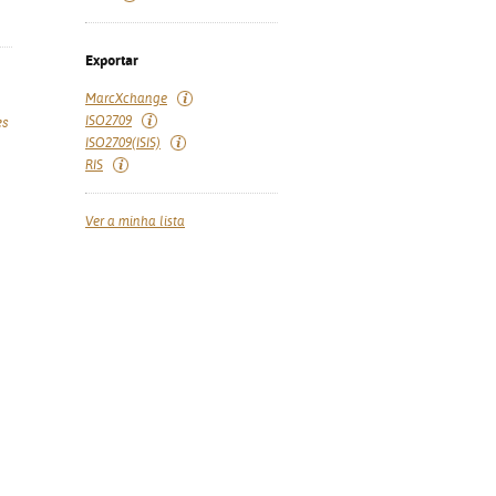
Exportar
MarcXchange
ISO2709
es
ISO2709(ISIS)
RIS
Ver a minha lista