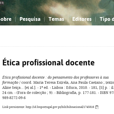
FR
Sobre
Pesquisa
Temas
Editores
Tipo 
obre a Bibliografia Nacional
imples
onhecimento, Informação...
onhecimento, Informação...
Combinada
A minha lista
Como utilizar
Filosofia, psicologia...
Filosofia, psicologia...
Perguntas frequente
iências sociais...
iências sociais...
Ciências exatas e naturais...
Ciências exatas e naturais...
rte, desporto...
rte, desporto...
Literatura, linguística...
Literatura, linguística...
Ética profissional docente
Ética profissional docente
: do pensamento dos professores à sua
formação
/ coord. Maria Teresa Estrela, Ana Paula Caetano ; texto
Aline Seiça... [et al.]. - 1ª ed. - Lisboa : Educa, 2010. - 181, [5] p. : il.
24 cm. - (Fora de colecção ; 9). - Bibliografia, p. 177-181. - ISBN 97
989-8272-09-6
Link persistente: http://id.bnportugal.gov.pt/bib/bibnacional/1745816