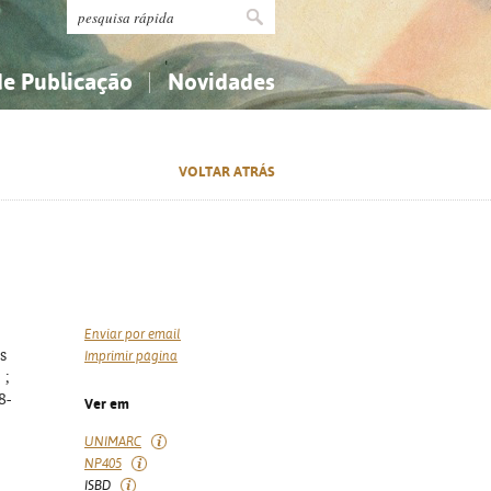
de Publicação
Novidades
s
Religião...
Religião...
VOLTAR ATRÁS
Ciências aplicadas...
Ciências aplicadas...
História, geografia, biografias...
História, geografia, biografias...
Enviar por email
s
Imprimir página
 ;
8-
Ver em
UNIMARC
NP405
ISBD