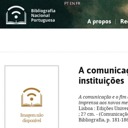
PT
EN
FR
A propos
Re
La Bibliographie Nationale
Simple
Connaissance, Information...
Connaissance, Information...
Avancée
Mes 
Sciences sociales...
Sciences sociales...
Arts, sport...
Arts, sport...
A comunicaç
instituições
A comunicação e o fim 
imprensa aos novos me
Lisboa : Edições Univers
; 27 cm. - (Comunicação
Bibliografia, p. 181-18