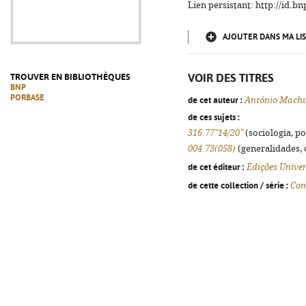
Lien persistant: http://id.
AJOUTER DANS MA LIS
VOIR DES TITRES
TROUVER EN BIBLIOTHÈQUES
BNP
PORBASE
de cet auteur :
António Machu
de ces sujets :
316.77"14/20"
(sociologia, pol
004.73(058)
(generalidades, o
de cet éditeur :
Edições Unive
de cette collection / série :
Com