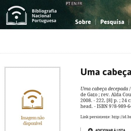
PT
EN
FR
Sobre
Pesquisa
Sobre a Bibliografia Nacional
Simples
Conhecimento, Informação...
Conhecimento, Informação...
Combinada
A
Ciências sociais...
Ciências sociais...
Arte, desporto...
Arte, desporto...
Uma cabeça
Uma cabeça decepada
/
de Gato ; rev. Alda Cou
2008. - 222, [8] p. ; 24 
head. - ISBN 978-989-6
Link persistente: http://id
ADICIONAR À LISTA