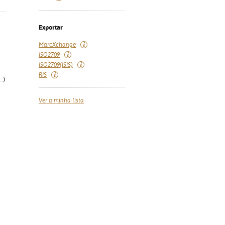
Exportar
MarcXchange
ISO2709
ISO2709(ISIS)
RIS
.)
Ver a minha lista