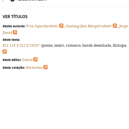
VER TÍTULOS
destes autores:
Yrsa Sigurdardóttir
,
Guolaug Rún Margeirsdóttir
,
Jorge
David
deste tema:
821.113.3-312.4"19/20"
(poesia, teatro, romance, banda desenhada, filologia, ..
deste editor:
Gótica
desta coleção:
Nocturnos