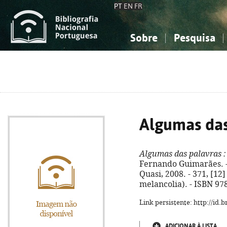
PT
EN
FR
Sobre
Pesquisa
Sobre a Bibliografia Nacional
Simples
Conhecimento, Informação...
Conhecimento, Informação...
Combinada
A
Ciências sociais...
Ciências sociais...
Arte, desporto...
Arte, desporto...
Algumas das
Algumas das palavras
:
Fernando Guimarães. - 
Quasi, 2008. - 371, [12] 
melancolia). - ISBN 97
Link persistente: http://id
ADICIONAR À LISTA