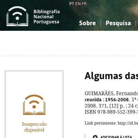
PT
EN
FR
Sobre
Pesquisa
Sobre a Bibliografia Nacional
Simples
Conhecimento, Informação...
Conhecimento, Informação...
Combinada
A
Ciências sociais...
Ciências sociais...
Arte, desporto...
Arte, desporto...
Algumas das
GUIMARÃES, Fernando
reunida
: 1956-2008
. 1ª
2008. 371, [12] p. ; 24 
ISBN 978-989-552-399-
Link persistente: http://id
ADICIONAR À LISTA