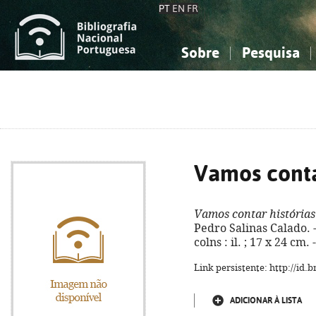
PT
EN
FR
Sobre
Pesquisa
Sobre a Bibliografia Nacional
Simples
Conhecimento, Informação...
Conhecimento, Informação...
Combinada
A
Ciências sociais...
Ciências sociais...
Arte, desporto...
Arte, desporto...
Vamos conta
Vamos contar histórias
Pedro Salinas Calado. - 
colns : il. ; 17 x 24 cm
Link persistente: http://id
ADICIONAR À LISTA