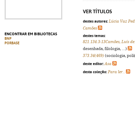
VER TÍTULOS
destes autores:
Lúcia Vaz Ped
Camões
ENCONTRAR EM BIBLIOTECAS
destes temas:
BNP
821.134.3-13Camões, Luís de
PORBASE
desenhada, filologia, ...)
373.34(469)
(sociologia, polít
deste editor:
Asa
desta coleção:
Para ler..