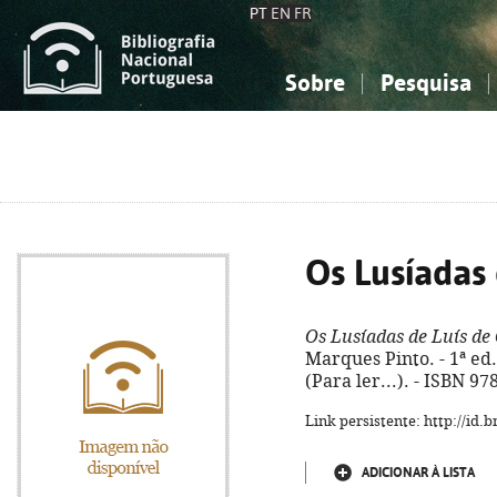
PT
EN
FR
Sobre
Pesquisa
Sobre a Bibliografia Nacional
Simples
Conhecimento, Informação...
Conhecimento, Informação...
Combinada
A
Ciências sociais...
Ciências sociais...
Arte, desporto...
Arte, desporto...
Os Lusíadas
Os Lusíadas de Luís de
Marques Pinto. - 1ª ed. 
(Para ler...). - ISBN 9
Link persistente: http://id
ADICIONAR À LISTA