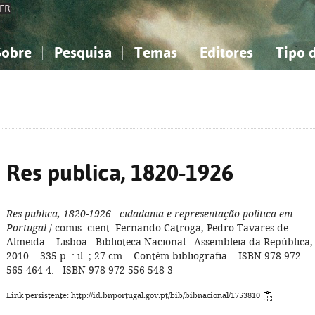
FR
Sobre
Pesquisa
Temas
Editores
Tipo 
obre a Bibliografia Nacional
imples
onhecimento, Informação...
onhecimento, Informação...
Combinada
A minha lista
Como utilizar
Filosofia, psicologia...
Filosofia, psicologia...
Perguntas frequente
iências sociais...
iências sociais...
Ciências exatas e naturais...
Ciências exatas e naturais...
rte, desporto...
rte, desporto...
Literatura, linguística...
Literatura, linguística...
Res publica, 1820-1926
Res publica, 1820-1926
: cidadania e representação política em
Portugal
/ comis. cient. Fernando Catroga, Pedro Tavares de
Almeida. - Lisboa : Biblioteca Nacional : Assembleia da República,
2010. - 335 p. : il. ; 27 cm. - Contém bibliografia. - ISBN 978-972-
565-464-4. - ISBN 978-972-556-548-3
Link persistente: http://id.bnportugal.gov.pt/bib/bibnacional/1753810