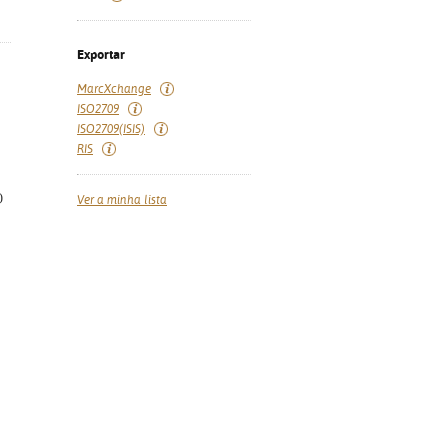
Exportar
MarcXchange
ISO2709
ISO2709(ISIS)
RIS
)
Ver a minha lista