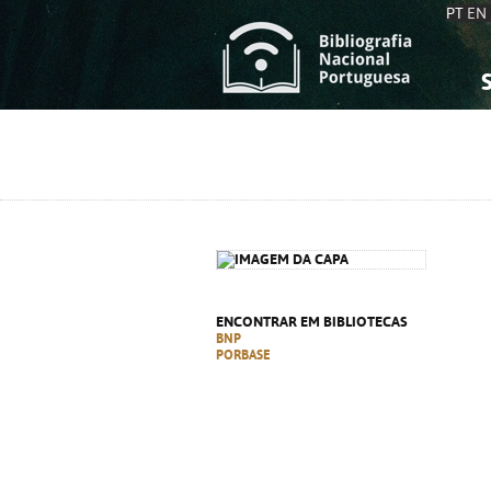
PT
EN
S
S
C
C
C
C
A
A
ENCONTRAR EM BIBLIOTECAS
BNP
PORBASE