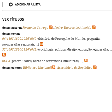
ADICIONAR À LISTA
VER TÍTULOS
destes autores:
Fernando Catroga
,
Pedro Tavares de Almeida
destes temas:
94(469)"1820/1926"(042)
(história de Portugal e do Mundo, geografia,
monografias regionais, ...)
32(469)"1820/1926"(042)
(sociologia, política, direito, educação, etnografia, ...
061.4
(generalidades, obras de referências, bibliotecas, ...)
destes editores:
Biblioteca Nacional
,
Assembleia da República