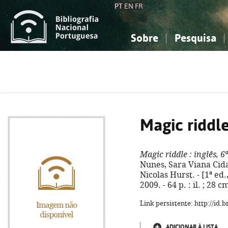
PT
EN
FR
Sobre
Pesquisa
Sobre a Bibliografia Nacional
Simples
Conhecimento, Informação...
Conhecimento, Informação...
Combinada
A
Ciências sociais...
Ciências sociais...
Arte, desporto...
Arte, desporto...
Magic riddl
Magic riddle
: inglês, 6
Nunes, Sara Viana Cidad
Nicolas Hurst. - [1ª ed.
2009. - 64 p. : il. ; 28
Link persistente: http://id
ADICIONAR À LISTA